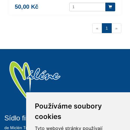
50,00 Kč
«
1
»
Používáme soubory
cookies
Sídlo firmy
Informace
de Miclén Trading s.r.o.
O FIRMĚ
Tyto webové stránky používají