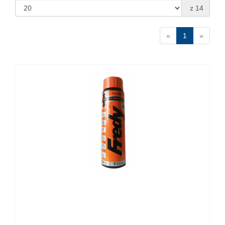
z 14
«
1
»