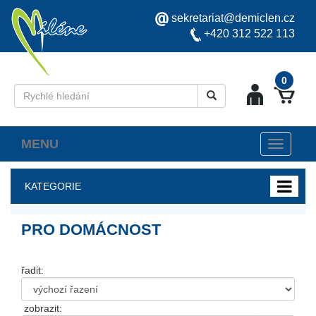
sekretariat@demiclen.cz
+420 312 522 113
0
MENU
Toggle
navigati
KATEGORIE
PRO DOMÁCNOST
řadit:
zobrazit: