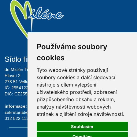
Používáme soubory
cookies
Sídlo firmy
Informace
Tyto webové stránky používají
de Miclén Trading s.r.o.
O FIRMĚ
Hlavní 2
VELKOOBCHOD
soubory cookies a další sledovací
273 51 Velké Přítočno
KONTAKT
nástroje s cílem vylepšení
IČ: 25541226
OBCHODNÍ PODMÍNKY
uživatelského prostředí, zobrazení
DIČ: CZ25541226
GDPR
přizpůsobeného obsahu a reklam,
datové listy složek
analýzy návštěvnosti webových
informace:
sekretariat@demiclen.cz
stránek a zjištění zdroje návštěvnosti.
312 522 113
Souhlasím
Odmítám