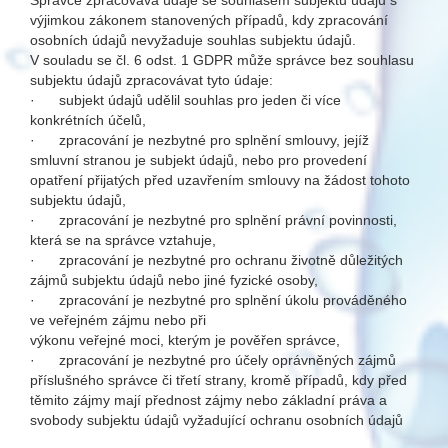
Správce zpracovává údaje se souhlasem subjektu údajů s
výjimkou zákonem stanovených případů, kdy zpracování
osobních údajů nevyžaduje souhlas subjektu údajů.
V souladu se čl. 6 odst. 1 GDPR může správce bez souhlasu
subjektu údajů zpracovávat tyto údaje:
· subjekt údajů udělil souhlas pro jeden či více
konkrétních účelů,
· zpracování je nezbytné pro splnění smlouvy, jejíž
smluvní stranou je subjekt údajů, nebo pro provedení
opatření přijatých před uzavřením smlouvy na žádost tohoto
subjektu údajů,
· zpracování je nezbytné pro splnění právní povinnosti,
která se na správce vztahuje,
· zpracování je nezbytné pro ochranu životně důležitých
zájmů subjektu údajů nebo jiné fyzické osoby,
· zpracování je nezbytné pro splnění úkolu prováděného
ve veřejném zájmu nebo při
výkonu veřejné moci, kterým je pověřen správce,
· zpracování je nezbytné pro účely oprávněných zájmů
příslušného správce či třetí strany, kromě případů, kdy před
těmito zájmy mají přednost zájmy nebo základní práva a
svobody subjektu údajů vyžadující ochranu osobních údajů