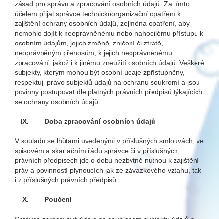
zásad pro správu a zpracování osobních údajů. Za tímto
účelem přijal správce technickoorganizační opatření k
zajištění ochrany osobních údajů, zejména opatření, aby
nemohlo dojít k neoprávněnému nebo nahodilému přístupu k
osobním údajům, jejich změně, zničení či ztrátě,
neoprávněným přenosům, k jejich neoprávněnému
zpracování, jakož i k jinému zneužití osobních údajů. Veškeré
subjekty, kterým mohou být osobní údaje zpřístupněny,
respektují právo subjektů údajů na ochranu soukromí a jsou
povinny postupovat dle platných právních předpisů týkajících
se ochrany osobních údajů.
IX.
Doba zpracování osobních údajů
V souladu se lhůtami uvedenými v příslušných smlouvách, ve
spisovém a skartačním řádu správce či v příslušných
právních předpisech jde o dobu nezbytně nutnou k zajištění
práv a povinností plynoucích jak ze závazkového vztahu, tak
i z příslušných právních předpisů.
X.
Poučení