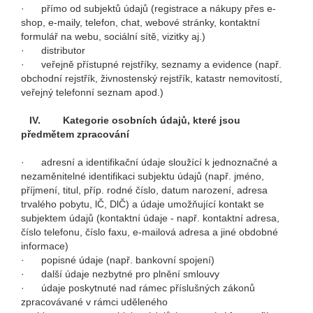
· přímo od subjektů údajů (registrace a nákupy přes e-
shop, e-maily, telefon, chat, webové stránky, kontaktní
formulář na webu, sociální sítě, vizitky aj.)
· distributor
· veřejně přístupné rejstříky, seznamy a evidence (např.
obchodní rejstřík, živnostenský rejstřík, katastr nemovitostí,
veřejný telefonní seznam apod.)
IV.
Kategorie osobních údajů, které jsou
předmětem zpracování
· adresní a identifikační údaje sloužící k jednoznačné a
nezaměnitelné identifikaci subjektu údajů (např. jméno,
příjmení, titul, příp. rodné číslo, datum narození, adresa
trvalého pobytu, lČ, DlČ) a údaje umožňující kontakt se
subjektem údajů (kontaktní údaje - např. kontaktní adresa,
číslo telefonu, číslo faxu, e-mailová adresa a jiné obdobné
informace)
· popisné údaje (např. bankovní spojení)
· další údaje nezbytné pro plnění smlouvy
· údaje poskytnuté nad rámec příslušných zákonů
zpracovávané v rámci uděleného