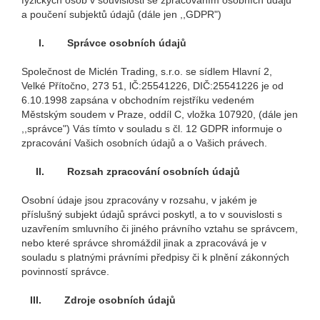
fyzických osob v souvislosti se zpracováním osobních údajů
a poučení subjektů údajů (dále jen ,,GDPR")
I.
Správce osobních údajů
Společnost de Miclén Trading, s.r.o. se sídlem Hlavní 2,
Velké Přítočno, 273 51, lČ:25541226, DIČ:25541226 je od
6.10.1998 zapsána v obchodním rejstříku vedeném
Městským soudem v Praze, oddíl C, vložka 107920, (dále jen
,,správce") Vás tímto v souladu s čl. 12 GDPR informuje o
zpracování Vašich osobních údajů a o Vašich právech.
II.
Rozsah zpracování osobních údajů
Osobní údaje jsou zpracovány v rozsahu, v jakém je
příslušný subjekt údajů správci poskytl, a to v souvislosti s
uzavřením smluvního či jiného právního vztahu se správcem,
nebo které správce shromáždil jinak a zpracovává je v
souladu s platnými právními předpisy či k plnění zákonných
povinností správce.
III.
Zdroje osobních údajů