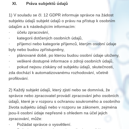
XI.
Práva subjektů údajů
1) V souladu se čl. 12 GDPR informuje správce na žádost
subjektu údajů subjekt údajů o právu na přístup k osobním
údajům a k následujícím informacím:
· účelu zpracování,
· kategorii dotčených osobních údajů,
· příjemci nebo kategorie příjemců, kterým osobní údaje
byly nebo budou zpřístupněny,
· plánované době, po kterou budou osobní údaje uloženy,
· veškeré dostupné informace o zdroji osobních údajů,
· pokud nejsou získány od subjektu údajů, skutečnosti,
zda dochází k automatizovanému rozhodování, včetně
profilování.
2) Každý subjekt údajů, který zjistí nebo se domnívá, že
správce nebo zpracovatel provádí zpracování jeho osobních
údajů, které je v rozporu s ochranou soukromého a osobního
života subjektu údajů nebo v rozporu se zákonem, zejména
jsou-li osobní údaje nepřesné s ohledem na účel jejich
zpracování, může:
· Požádat správce o vysvětlení.