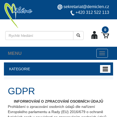
sekretariat@demiclen.cz
+420 312 522 113
0
MENU
Toggle
navigati
KATEGORIE
GDPR
INFORMOVÁNÍ O ZPRACOVÁNÍ OSOBNÍCH ÚDAJŮ
Prohlášení o zpracování osobních údajů dle nařízení
Evropského parlamentu a Rady (EU) 2016/679 o ochraně