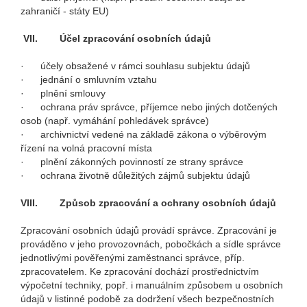
zahraničí - státy EU)
VII.
Účel zpracování osobních údajů
· účely obsažené v rámci souhlasu subjektu údajů
· jednání o smluvním vztahu
· plnění smlouvy
· ochrana práv správce, příjemce nebo jiných dotčených
osob (např. vymáhání pohledávek správce)
· archivnictví vedené na základě zákona o výběrovým
řízení na volná pracovní místa
· plnění zákonných povinností ze strany správce
· ochrana životně důležitých zájmů subjektu údajů
VIII.
Způsob zpracování a ochrany osobních údajů
Zpracování osobních údajů provádí správce. Zpracování je
prováděno v jeho provozovnách, pobočkách a sídle správce
jednotlivými pověřenými zaměstnanci správce, příp.
zpracovatelem. Ke zpracování dochází prostřednictvím
výpočetní techniky, popř. i manuálním způsobem u osobních
údajů v listinné podobě za dodržení všech bezpečnostních