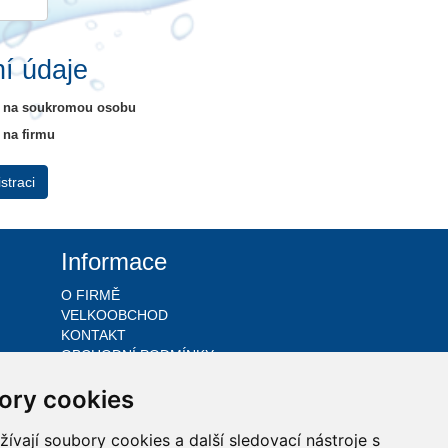
í údaje
e na soukromou osobu
 na firmu
Informace
O FIRMĚ
VELKOOBCHOD
KONTAKT
OBCHODNÍ PODMÍNKY
GDPR
ory cookies
datové listy složek
vají soubory cookies a další sledovací nástroje s