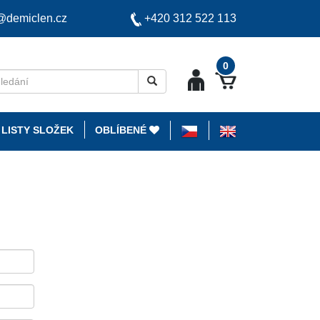
t@demiclen.cz
+420 312 522 113
0
 LISTY SLOŽEK
OBLÍBENÉ