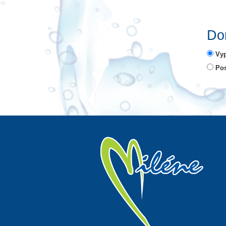
Dor
Vyp
Pos