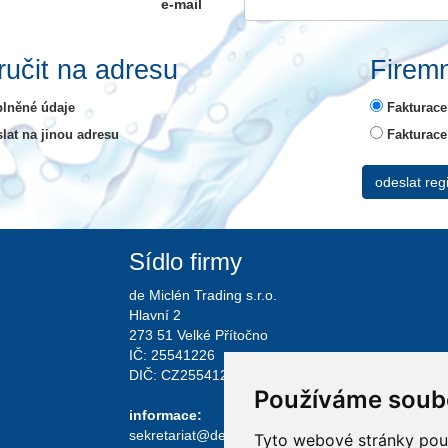
e-mail
učit na adresu
Firemn
lněné údaje
Fakturac
lat na jinou adresu
Fakturace
Sídlo firmy
de Miclén Trading s.r.o.
Hlavní 2
273 51 Velké Přítočno
IČ: 25541226
DIČ: CZ25541226
Používáme soub
informace:
sekretariat@demiclen.cz
Tyto webové stránky použí