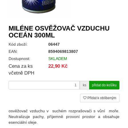
MILÉNE OSVĚŽOVAČ VZDUCHU
OCEÁN 300ML
Kód zboží:
06447
EAN:
8594069813807
Dostupnost:
SKLADEM
Cena za ks
22,90 Kč
včetně DPH
ks
Přidat k oblíbeným
osvěžovač vzduchu v
suchém rozprašovači s vůní
moře.
Neutralizuje pachy, příjemně provoní prostor a obsahuje
esenciální oleje.