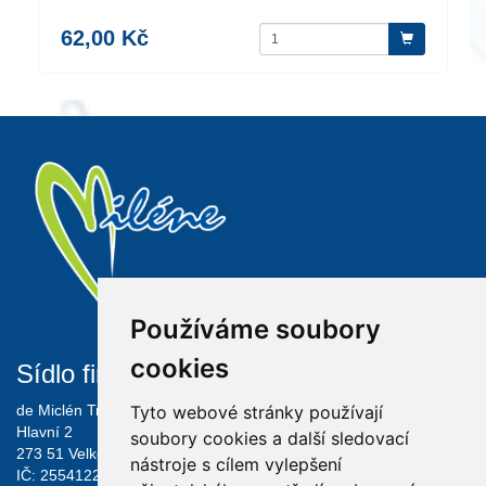
62,00 Kč
Používáme soubory
cookies
Sídlo firmy
Informace
de Miclén Trading s.r.o.
O FIRMĚ
Tyto webové stránky používají
Hlavní 2
VELKOOBCHOD
soubory cookies a další sledovací
273 51 Velké Přítočno
KONTAKT
nástroje s cílem vylepšení
IČ: 25541226
OBCHODNÍ PODMÍNKY